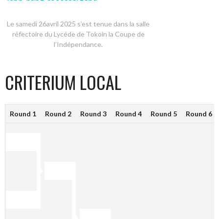
Le samedi 26avril 2025 s’est tenue dans la salle
réfectoire du Lycéde de Tokoin la Coupe de
l’Indépendance.
CRITERIUM LOCAL
Round 1
Round 2
Round 3
Round 4
Round 5
Round 6