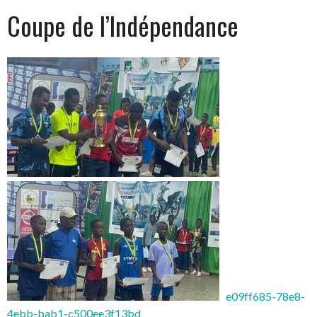
Coupe de l’Indépendance
e09ff685-78e8-
4ebb-bab1-c500ee3f13bd