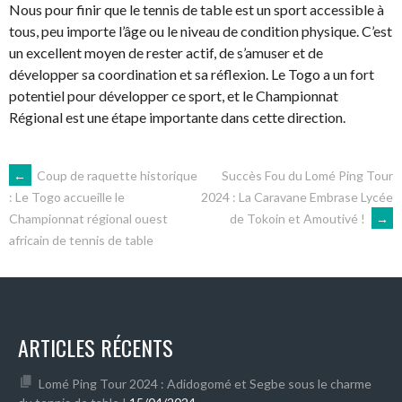
Nous pour finir que le tennis de table est un sport accessible à
tous, peu importe l’âge ou le niveau de condition physique. C’est
un excellent moyen de rester actif, de s’amuser et de
développer sa coordination et sa réflexion. Le Togo a un fort
potentiel pour développer ce sport, et le Championnat
Régional est une étape importante dans cette direction.
NAVIGATION
←
Coup de raquette historique
Succès Fou du Lomé Ping Tour
2024 : La Caravane Embrase Lycée
: Le Togo accueille le
de Tokoin et Amoutivé !
→
Championnat régional ouest
DES
africain de tennis de table
ARTICLES
ARTICLES RÉCENTS
Lomé Ping Tour 2024 : Adidogomé et Segbe sous le charme