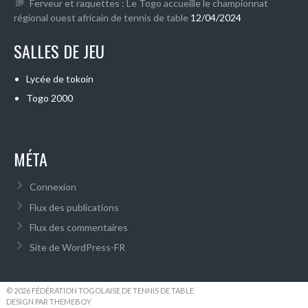
Ferveur et raquettes : Le Togo accueille le championnat
régional ouest africain de tennis de table
12/04/2024
SALLES DE JEU
Lycée de tokoin
Togo 2000
MÉTA
Connexion
Flux des publications
Flux des commentaires
Site de WordPress-FR
© 2026 FÉDÉRATION TOGOLAISE DE TENNIS DE TABLE
DESIGN PAR THEMEBOY